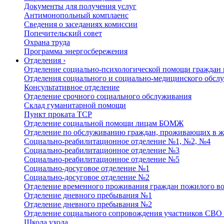
Документы для получения услуг
Антимонопольный комплаенс
Сведения о заседаниях комиссии
Попечительский совет
Охрана труда
Программа энергосбережения
Отделения
›
Отделение социально-психологической помощи граждан 
Отделения социального и социально-медицинского обслу
Консультативное отделение
Отделение срочного социального обслуживания
Склад гуманитарной помощи
Пункт проката ТСР
Отделение социальной помощи лицам БОМЖ
Отделение по обслуживанию граждан, проживающих в ж
Социально-реабилитационное отделение №1, №2, №4
Социально-реабилитационное отделение №3
Социально-реабилитационное отделение №5
Социально-досуговое отделение №1
Социально-досуговое отделение №2
Отделение временного проживания граждан пожилого во
Отделение дневного пребывания №1
Отделение дневного пребывания №2
Отделение социального сопровождения участников СВО 
Школа ухода