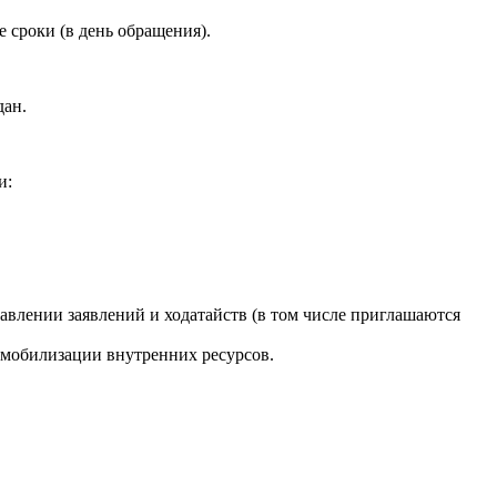
е сроки
(в
день обращения).
дан.
и:
авлении заявлений и ходатайств
(в
том числе приглашаются
в мобилизации внутренних ресурсов.