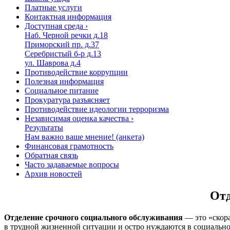
Платные услуги
Контактная информация
Доступная среда
›
Наб. Черной речки д.18
Приморский пр. д.37
Серебристый б-р д.13
ул. Шаврова д.4
Противодействие коррупции
Полезная информация
Социальное питание
Прокуратура разъясняет
Противодействие идеологии терроризма
Независимая оценка качества
›
Результаты
Нам важно ваше мнение! (анкета)
Финансовая грамотность
Обратная связь
Часто задаваемые вопросы
Архив новостей
Отд
Отделение срочного социального обслуживания
— это
«скор
в трудной жизненной ситуации и остро нуждаются в социальн